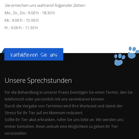
Sie erreichen uns während folgender Zeiten:
Mo., Di., Do.: 9.00 h - 18.30 h
Mi.: 9.00 h - 15.00 h
Fr.: 9.00 h - 11.30 h
Kontaktieren Sie uns
Unsere Sprechstunden
Für die Behandlung in unserer Praxis benötigen Sie einen Termin, den Sie
telefonisch oder persönlich mit uns vereinbaren können.
Durch die Vergabe von Terminen wird Ihre Wartezeit und damit der
Stress für Ihr Tier auf ein Minimum reduziert.
Sollte Ihr Tier akut erkranken, rufen Sie uns bitte an. Wir werden uns
immer bemühen, Ihnen zeitnah eine Möglichkeit zu geben Ihr Tier
vorzustellen.