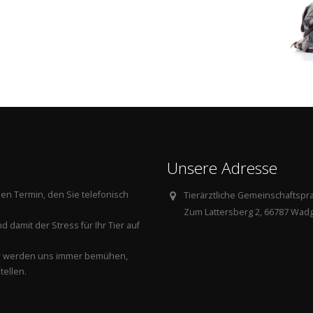
Unsere Adresse
nen Termin, den Sie telefonisch
Tierärztliche Gemeinschaftspra
Zum Lattersberg 2, 66787 Wad
 damit der Stress für Ihr Tier auf
. Wir werden uns immer bemühen,
tellen.