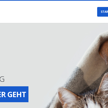
STAR
NG
ER GEHT