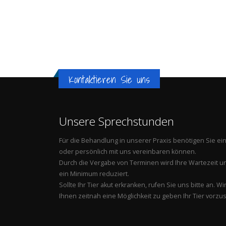
Kontaktieren Sie uns
Unsere Sprechstunden
Für die Behandlung in unserer Praxis benötigen Sie ei
oder persönlich mit uns vereinbaren können.
Durch die Vergabe von Terminen wird Ihre Wartezeit und
ein Minimum reduziert.
Sollte Ihr Tier akut erkranken, rufen Sie uns bitte an
Ihnen zeitnah eine Möglichkeit zu geben Ihr Tier vorzus