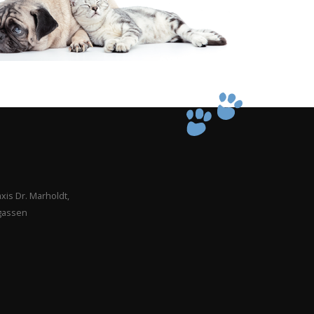
xis Dr. Marholdt,
gassen