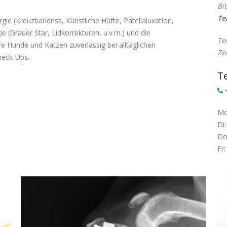
Bi
Te
gie (Kreuzbandriss, Künstliche Hüfte, Patellaluxation,
 (Grauer Star, Lidkorrekturen, u.v.m.) und die
Te
re Hunde und Katzen zuverlässig bei alltäglichen
Ze
heck-Ups.
T
+
Mo
Di:
Do
Fr: